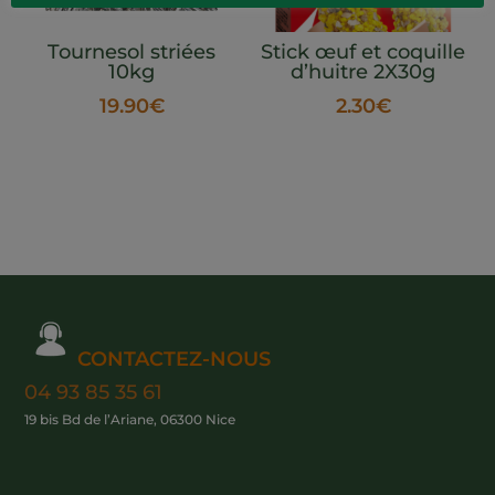
Tournesol striées
Stick œuf et coquille
10kg
d’huitre 2X30g
19.90
€
2.30
€
CONTACTEZ-NOUS
04 93 85 35 61
19 bis Bd de l’Ariane, 06300 Nice