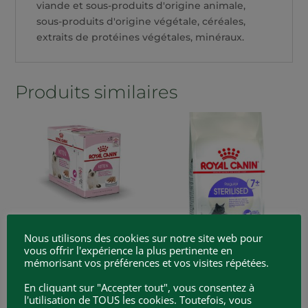
viande et sous-produits d'origine animale,
sous-produits d'origine végétale, céréales,
extraits de protéines végétales, minéraux.
Produits similaires
Nous utilisons des cookies sur notre site web pour
vous offrir l'expérience la plus pertinente en
Kitten mousse
Regular Sterilised 7+
mémorisant vos préférences et vos visites répétées.
12×0.85kg
1.5Kg/3.5Kg
En cliquant sur "Accepter tout", vous consentez à
23.00
€
26.50
€
–
52.60
€
l'utilisation de TOUS les cookies. Toutefois, vous