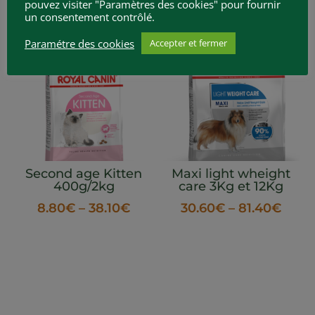
pouvez visiter "Paramètres des cookies" pour fournir
un consentement contrôlé.
Paramétre des cookies
Accepter et fermer
Second age Kitten
Maxi light wheight
400g/2kg
care 3Kg et 12Kg
8.80
€
–
38.10
€
30.60
€
–
81.40
€