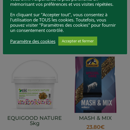
mémorisant vos préférences et vos visites répétées.
En cliquant sur "Accepter tout", vous consentez à
l'utilisation de TOUS les cookies. Toutefois, vous
BOUCHON
EQUIGOOD NATURE
pouvez visiter "Paramètres des cookies" pour fournir
COMPLET
1kg
un consentement contrôlé.
26.95
€
8.00
€
Paramétre des cookies
Accepter et fermer
EQUIGOOD NATURE
MASH & MIX
5kg
23.80
€